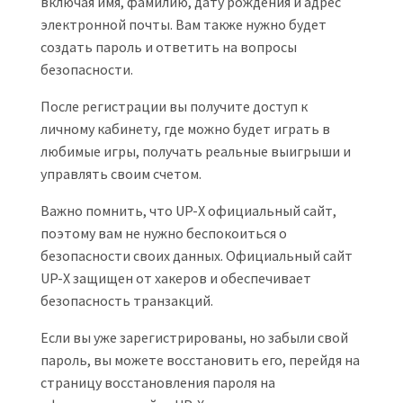
включая имя, фамилию, дату рождения и адрес
электронной почты. Вам также нужно будет
создать пароль и ответить на вопросы
безопасности.
После регистрации вы получите доступ к
личному кабинету, где можно будет играть в
любимые игры, получать реальные выигрыши и
управлять своим счетом.
Важно помнить, что UP-X официальный сайт,
поэтому вам не нужно беспокоиться о
безопасности своих данных. Официальный сайт
UP-X защищен от хакеров и обеспечивает
безопасность транзакций.
Если вы уже зарегистрированы, но забыли свой
пароль, вы можете восстановить его, перейдя на
страницу восстановления пароля на