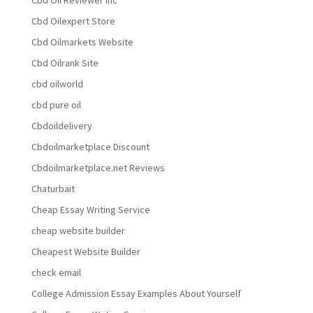
Cbd Oil Reviewer Inc
Cbd Oilexpert Store
Cbd Oilmarkets Website
Cbd Oilrank Site
cbd oilworld
cbd pure oil
Cbdoildelivery
Cbdoilmarketplace Discount
Cbdoilmarketplace.net Reviews
Chaturbait
Cheap Essay Writing Service
cheap website builder
Cheapest Website Builder
check email
College Admission Essay Examples About Yourself