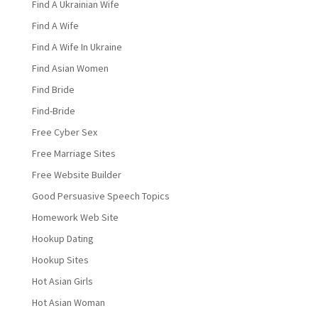
Find A Ukrainian Wife
Find A Wife
Find A Wife In Ukraine
Find Asian Women
Find Bride
Find-Bride
Free Cyber Sex
Free Marriage Sites
Free Website Builder
Good Persuasive Speech Topics
Homework Web Site
Hookup Dating
Hookup Sites
Hot Asian Girls
Hot Asian Woman