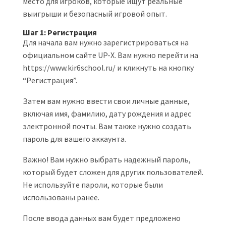
место для игроков, которые ищут реальные
выигрыши и безопасный игровой опыт.
Шаг 1: Регистрация
Для начала вам нужно зарегистрироваться на
официальном сайте UP-X. Вам нужно перейти на
https://www.kir6school.ru/ и кликнуть на кнопку
“Регистрация”.
Затем вам нужно ввести свои личные данные,
включая имя, фамилию, дату рождения и адрес
электронной почты. Вам также нужно создать
пароль для вашего аккаунта.
Важно! Вам нужно выбрать надежный пароль,
который будет сложен для других пользователей.
Не используйте пароли, которые были
использованы ранее.
После ввода данных вам будет предложено