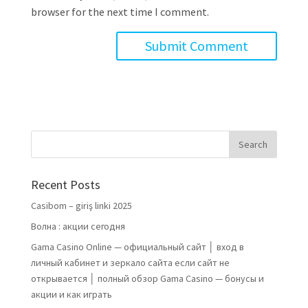
browser for the next time I comment.
Recent Posts
Casibom – giriş linki 2025
Волна : акции сегодня
Gama Casino Online — официальный сайт │ вход в
личный кабинет и зеркало сайта если сайт не
открывается │ полный обзор Gama Casino — бонусы и
акции и как играть