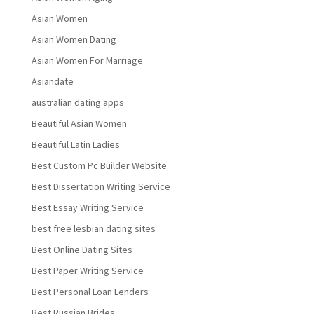
Asian Women
Asian Women Dating
Asian Women For Marriage
Asiandate
australian dating apps
Beautiful Asian Women
Beautiful Latin Ladies
Best Custom Pc Builder Website
Best Dissertation Writing Service
Best Essay Writing Service
best free lesbian dating sites
Best Online Dating Sites
Best Paper Writing Service
Best Personal Loan Lenders
Best Russian Brides