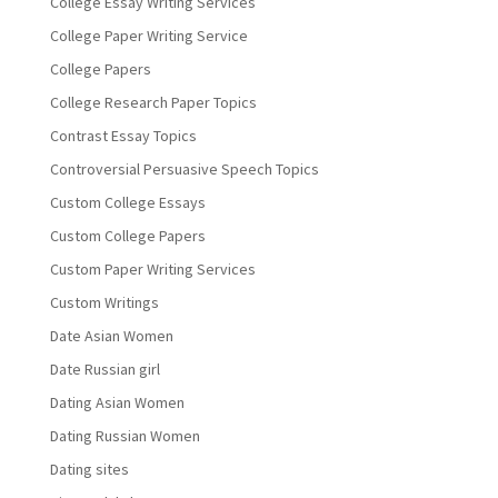
College Essay Writing Services
College Paper Writing Service
College Papers
College Research Paper Topics
Contrast Essay Topics
Controversial Persuasive Speech Topics
Custom College Essays
Custom College Papers
Custom Paper Writing Services
Custom Writings
Date Asian Women
Date Russian girl
Dating Asian Women
Dating Russian Women
Dating sites