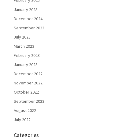
February 2025
January 2025
December 2024
September 2023
July 2023
March 2023
February 2023
January 2023
December 2022
November 2022
October 2022
September 2022
August 2022
July 2022
Categories