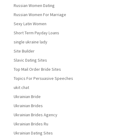
Russian Women Dating
Russian Women For Marriage
Sexy Latin Women
Short Term Payday Loans
single ukraine lady
Site Builder
Slavic Dating Sites
Top Mail Order Bride Sites
Topics For Persuasive Speeches
ukit chat
Ukrainian Bride
Ukrainian Brides
Ukrainian Brides Agency
Ukrainian Brides Ru
Ukrainian Dating Sites