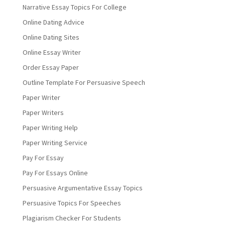
Narrative Essay Topics For College
Online Dating Advice
Online Dating Sites
Online Essay Writer
Order Essay Paper
Outline Template For Persuasive Speech
Paper Writer
Paper Writers
Paper Writing Help
Paper Writing Service
Pay For Essay
Pay For Essays Online
Persuasive Argumentative Essay Topics
Persuasive Topics For Speeches
Plagiarism Checker For Students