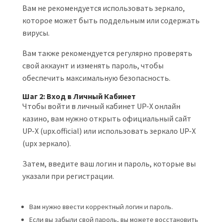
Вам не рекомендуется использовать зеркало,
которое может быть поддельным или содержать
вирусы.
Вам также рекомендуется регулярно проверять
свой аккаунт и изменять пароль, чтобы
обеспечить максимальную безопасность.
Шаг 2: Вход в Личный Кабинет
Чтобы войти в личный кабинет UP-X онлайн
казино, вам нужно открыть официальный сайт
UP-X (upx.official) или использовать зеркало UP-X
(upx зеркало).
Затем, введите ваш логин и пароль, которые вы
указали при регистрации.
Вам нужно ввести корректный логин и пароль.
Если вы забыли свой пароль, вы можете восстановить