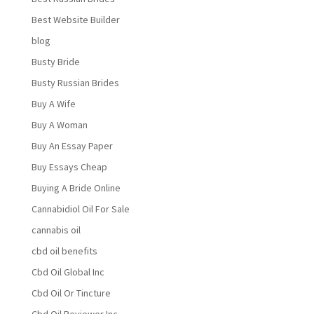
Best Website Builder
blog
Busty Bride
Busty Russian Brides
Buy A Wife
Buy A Woman
Buy An Essay Paper
Buy Essays Cheap
Buying A Bride Online
Cannabidiol Oil For Sale
cannabis oil
cbd oil benefits
Cbd Oil Global Inc
Cbd Oil Or Tincture