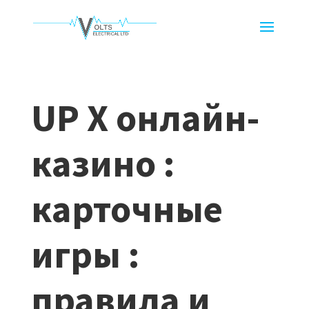
UP X онлайн-
казино :
карточные
игры :
правила и