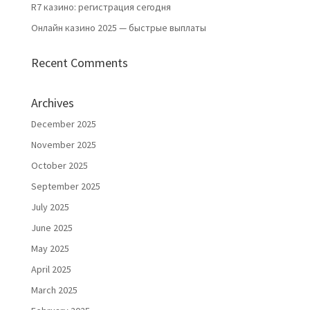
R7 казино: регистрация сегодня
Онлайн казино 2025 — быстрые выплаты
Recent Comments
Archives
December 2025
November 2025
October 2025
September 2025
July 2025
June 2025
May 2025
April 2025
March 2025