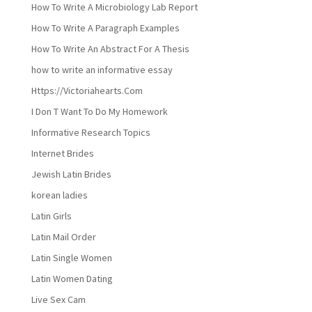
How To Write A Microbiology Lab Report
How To Write A Paragraph Examples
How To Write An Abstract For A Thesis
how to write an informative essay
Https://Victoriahearts.Com
I Don T Want To Do My Homework
Informative Research Topics
Internet Brides
Jewish Latin Brides
korean ladies
Latin Girls
Latin Mail Order
Latin Single Women
Latin Women Dating
Live Sex Cam