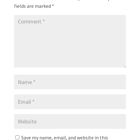
fields are marked
*
Save my name, email, and website in this