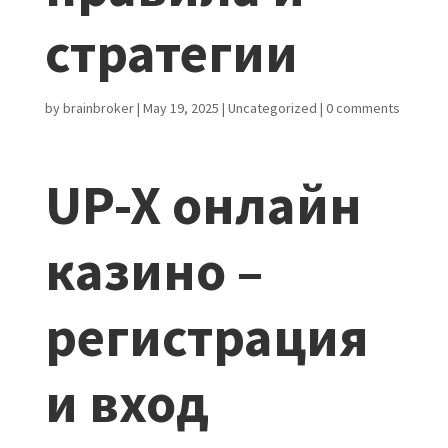
стратегии
by
brainbroker
|
May 19, 2025
|
Uncategorized
|
0 comments
UP-X онлайн
казино –
регистрация
и вход