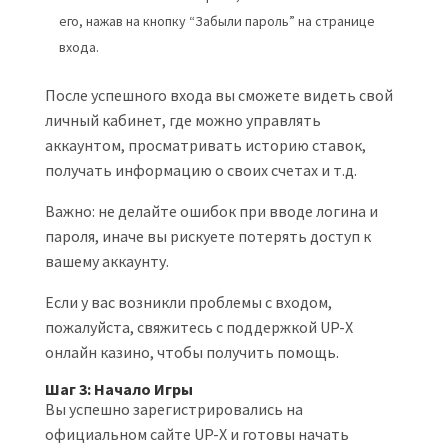
его, нажав на кнопку “Забыли пароль” на странице
входа.
После успешного входа вы сможете видеть свой
личный кабинет, где можно управлять
аккаунтом, просматривать историю ставок,
получать информацию о своих счетах и т.д.
Важно: не делайте ошибок при вводе логина и
пароля, иначе вы рискуете потерять доступ к
вашему аккаунту.
Если у вас возникли проблемы с входом,
пожалуйста, свяжитесь с поддержкой UP-X
онлайн казино, чтобы получить помощь.
Шаг 3: Начало Игры
Вы успешно зарегистрировались на
официальном сайте UP-X и готовы начать