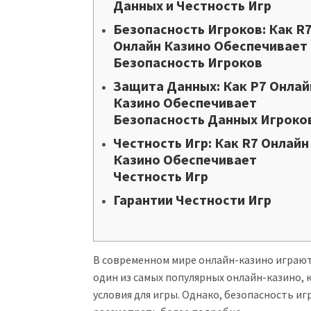
Данных и Честность Игр
Безопасность Игроков: Как R
Онлайн Казино Обеспечивает
Безопасность Игроков
Защита Данных: Как Р7 Онлай
Казино Обеспечивает
Безопасность Данных Игроко
Честность Игр: Как R7 Онлайн
Казино Обеспечивает
Честность Игр
Гарантии Честности Игр
В современном мире онлайн-казино играют 
один из самых популярных онлайн-казино,
условия для игры. Однако, безопасность иг