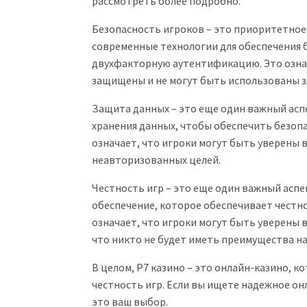
рассмотреть более подробно.
Безопасность игроков – это приоритетное 
современные технологии для обеспечения 
двухфакторную аутентификацию. Это означа
защищены и не могут быть использованы 
Защита данных – это еще один важный аспе
хранения данных, чтобы обеспечить безо
означает, что игроки могут быть уверены в
неавторизованных целей.
Честность игр – это еще один важный аспе
обеспечение, которое обеспечивает честно
означает, что игроки могут быть уверены 
что никто не будет иметь преимущества на
В целом, Р7 казино – это онлайн-казино, 
честность игр. Если вы ищете надежное онл
это ваш выбор.