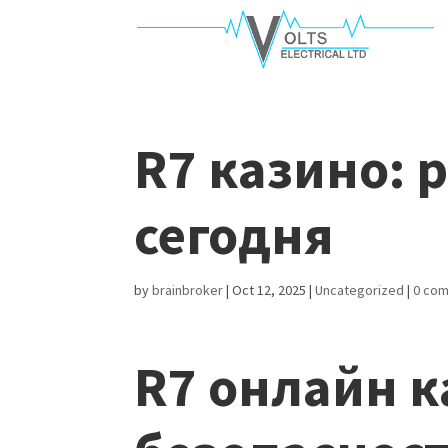
R7 казино: 
сегодня
by
brainbroker
|
Oct 12, 2025
|
Uncategorized
|
0 co
R7 онлайн к