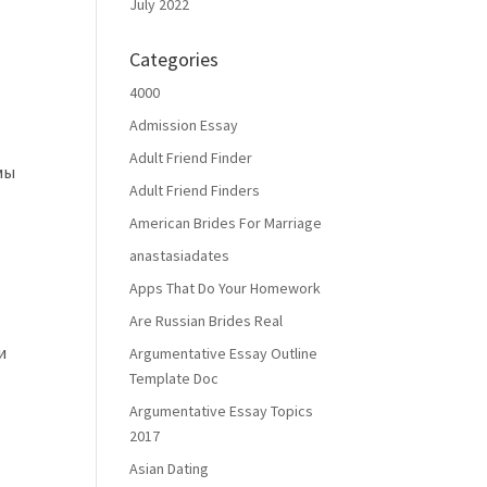
July 2022
Categories
4000
Admission Essay
Adult Friend Finder
мы
Adult Friend Finders
American Brides For Marriage
anastasiadates
Apps That Do Your Homework
Are Russian Brides Real
и
Argumentative Essay Outline
Template Doc
Argumentative Essay Topics
2017
–
Asian Dating