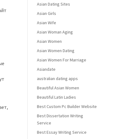
Asian Dating Sites
айт
Asian Girls
Asian Wife
Asian Woman Aging
Asian Women
Asian Women Dating
Asian Women For Marriage
ые
Asiandate
ут
australian dating apps
Beautiful Asian Women
Beautiful Latin Ladies
Best Custom Pc Builder Website
ает,
Best Dissertation Writing
Service
Best Essay Writing Service