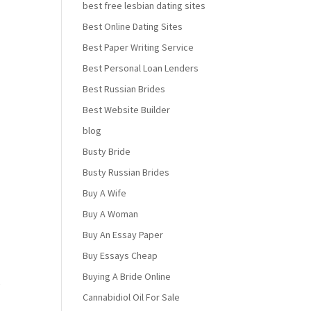
best free lesbian dating sites
Best Online Dating Sites
Best Paper Writing Service
Best Personal Loan Lenders
Best Russian Brides
Best Website Builder
blog
Busty Bride
Busty Russian Brides
Buy A Wife
Buy A Woman
Buy An Essay Paper
Buy Essays Cheap
Buying A Bride Online
,
Cannabidiol Oil For Sale