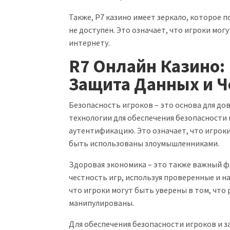
Также, Р7 казино имеет зеркало, которое 
не доступен. Это означает, что игроки могу
интернету.
R7 Онлайн Казино:
Защита Данных и Ч
Безопасность игроков – это основа для дов
технологии для обеспечения безопасности
аутентификацию. Это означает, что игроки
быть использованы злоумышленниками.
Здоровая экономика – это также важный фа
честность игр, используя проверенные и н
что игроки могут быть уверены в том, что
манипулированы.
Для обеспечения безопасности игроков и з