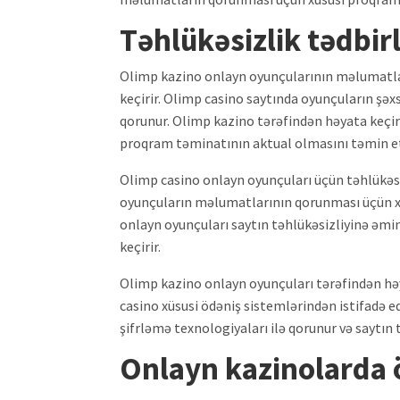
Təhlükəsizlik tədbir
Olimp kazino onlayn oyunçularının məlumatları
keçirir. Olimp casino saytında oyunçuların şəx
qorunur. Olimp kazino tərəfindən həyata keçir
proqram təminatının aktual olmasını təmin et
Olimp casino onlayn oyunçuları üçün təhlükəsi
oyunçuların məlumatlarının qorunması üçün xü
onlayn oyunçuları saytın təhlükəsizliyinə əmin
keçirir.
Olimp kazino onlayn oyunçuları tərəfindən hə
casino xüsusi ödəniş sistemlərindən istifadə 
şifrləmə texnologiyaları ilə qorunur və saytın 
Onlayn kazinolarda ö