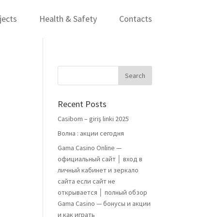
jects
Health & Safety
Contacts
Recent Posts
Casibom – giriş linki 2025
Волна : акции сегодня
Gama Casino Online —
официальный сайт │ вход в
личный кабинет и зеркало
сайта если сайт не
открывается │ полный обзор
Gama Casino — бонусы и акции
и как играть