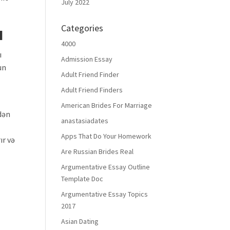
July 2022
Categories
ı
4000
ı
Admission Essay
un
Adult Friend Finder
a
Adult Friend Finders
American Brides For Marriage
dən
anastasiadates
Apps That Do Your Homework
ır və
Are Russian Brides Real
Argumentative Essay Outline
Template Doc
Argumentative Essay Topics
2017
Asian Dating