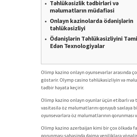
Təhlükəsizlik tədbirləri və
məlumatların müdafiəsi
Onlayn kazinolarda ödənişlərin
təhlükəsizliyi
Ödənişlərin Təhlükəsizliyini Təm
Edən Texnologiyalar
Olimp kazino onlayn oyunsevərlər arasında çox
göstərir. Olymp casino təhlükəsizliyin və məl
tədbir həyata keçirir.
Olimp kazino onlayn oyunlar üçün etibarlı və 
vasitəsilə öz məlumatlarını qoruyub saxlaya bi
oyunsevərlərə öz məlumatlarının qorunması və 
Olimp kazino azerbaijan kimi bir çox ölkədə f
qorunması sahəsində daima yeniliklərə yönəlir