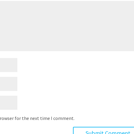
browser for the next time I comment.