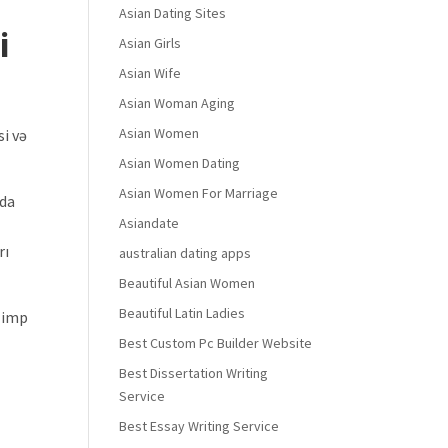
Asian Dating Sites
i
Asian Girls
Asian Wife
Asian Woman Aging
Asian Women
i və
Asian Women Dating
Asian Women For Marriage
nda
Asiandate
rı
australian dating apps
Beautiful Asian Women
Beautiful Latin Ladies
olimp
Best Custom Pc Builder Website
Best Dissertation Writing
Service
Best Essay Writing Service