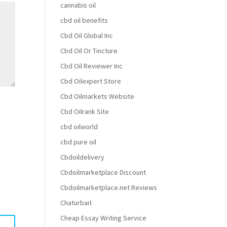
cannabis oil
cbd oil benefits
Cbd Oil Global Inc
Cbd Oil Or Tincture
Cbd Oil Reviewer Inc
Cbd Oilexpert Store
Cbd Oilmarkets Website
Cbd Oilrank Site
cbd oilworld
cbd pure oil
Cbdoildelivery
Cbdoilmarketplace Discount
Cbdoilmarketplace.net Reviews
Chaturbait
Cheap Essay Writing Service