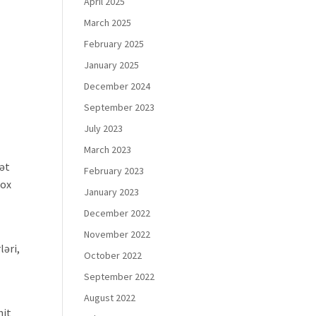
April 2025
March 2025
February 2025
January 2025
December 2024
September 2023
July 2023
March 2023
yət
February 2023
çox
January 2023
December 2022
November 2022
ləri,
October 2022
September 2022
August 2022
hit