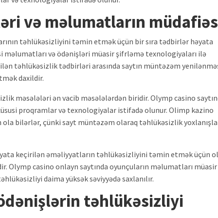
ləri və məlumatların müdafiəs
nın təhlükəsizliyini təmin etmək üçün bir sıra tədbirlər həyata
si məlumatları və ödənişləri müasir şifrləmə texnologiyaları ilə
ilən təhlükəsizlik tədbirləri arasında saytın müntəzəm yenilənməs
mək daxildir.
zlik məsələləri ən vacib məsələlərdən biridir. Olymp casino saytı
susi proqramlar və texnologiyalar istifadə olunur. Olimp kazino
 ola bilərlər, çünki sayt müntəzəm olaraq təhlükəsizlik yoxlanışla
yata keçirilən əməliyyatların təhlükəsizliyini təmin etmək üçün 
edir. Olymp casino onlayn saytında oyunçuların məlumatları müasir
təhlükəsizliyi daima yüksək səviyyədə saxlanılır.
dənişlərin təhlükəsizliyi