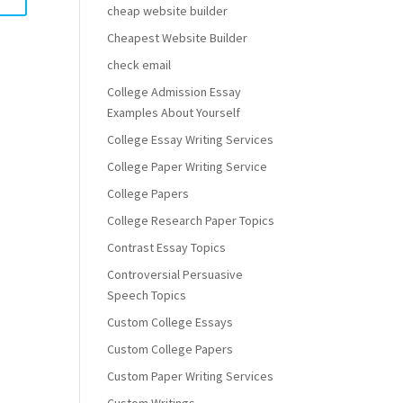
cheap website builder
Cheapest Website Builder
check email
College Admission Essay
Examples About Yourself
College Essay Writing Services
College Paper Writing Service
College Papers
College Research Paper Topics
Contrast Essay Topics
Controversial Persuasive
Speech Topics
Custom College Essays
Custom College Papers
Custom Paper Writing Services